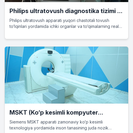
Philips ultratovush diagnostika tizimi –
ilg‘or tasvirlash texnologiyasi
Philips ultratovush apparati yuqori chastotali tovush
to‘lqinlari yordamida ichki organlar va to‘qimalarning real
vaqt tasvirini beradi. Bu xavfsiz, invaziv bo‘lmagan va
keng qo‘llaniladigan diagnosti…
MSKT (Ko‘p kesimli kompyuter
tomografiyasi) – Siemens Healthineers
Siemens MSKT apparati zamonaviy ko‘p kesimli
texnologiya yordamida inson tanasining juda nozik
KT apparati