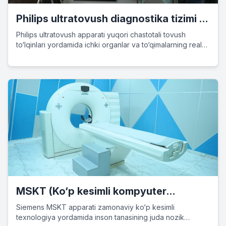
Philips ultratovush diagnostika tizimi –
ilg‘or tasvirlash texnologiyasi
Philips ultratovush apparati yuqori chastotali tovush
to‘lqinlari yordamida ichki organlar va to‘qimalarning real
vaqt tasvirini beradi. Bu xavfsiz, invaziv bo‘lmagan va
keng qo‘llaniladigan diagnosti…
MSKT (Ko‘p kesimli kompyuter
tomografiyasi) – Siemens Healthineers
Siemens MSKT apparati zamonaviy ko‘p kesimli
texnologiya yordamida inson tanasining juda nozik
KT apparati