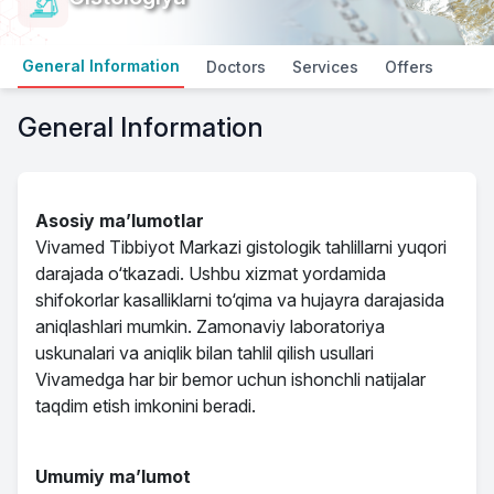
General Information
Doctors
Services
Offers
General Information
Asosiy ma’lumotlar
Vivamed Tibbiyot Markazi gistologik tahlillarni yuqori
darajada o‘tkazadi. Ushbu xizmat yordamida
shifokorlar kasalliklarni to‘qima va hujayra darajasida
aniqlashlari mumkin. Zamonaviy laboratoriya
uskunalari va aniqlik bilan tahlil qilish usullari
Vivamedga har bir bemor uchun ishonchli natijalar
taqdim etish imkonini beradi.
Umumiy ma’lumot