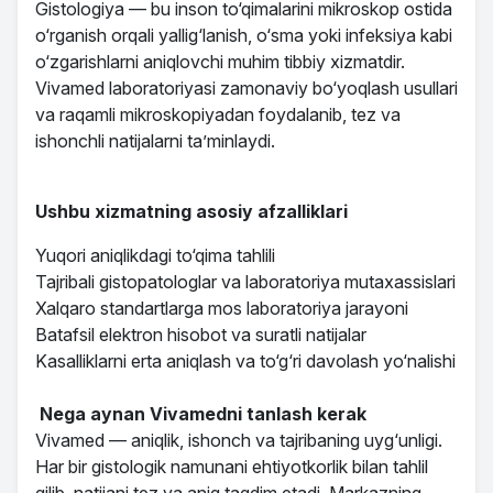
Gistologiya — bu inson to‘qimalarini mikroskop ostida
o‘rganish orqali yallig‘lanish, o‘sma yoki infeksiya kabi
o‘zgarishlarni aniqlovchi muhim tibbiy xizmatdir.
Vivamed laboratoriyasi zamonaviy bo‘yoqlash usullari
va raqamli mikroskopiyadan foydalanib, tez va
ishonchli natijalarni ta’minlaydi.
Ushbu xizmatning asosiy afzalliklari
Yuqori aniqlikdagi to‘qima tahlili
Tajribali gistopatologlar va laboratoriya mutaxassislari
Xalqaro standartlarga mos laboratoriya jarayoni
Batafsil elektron hisobot va suratli natijalar
Kasalliklarni erta aniqlash va to‘g‘ri davolash yo‘nalishi
Nega aynan Vivamedni tanlash kerak
Vivamed — aniqlik, ishonch va tajribaning uyg‘unligi.
Har bir gistologik namunani ehtiyotkorlik bilan tahlil
qilib, natijani tez va aniq taqdim etadi. Markazning