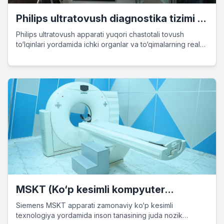
Philips ultratovush diagnostika tizimi –
ilg‘or tasvirlash texnologiyasi
Philips ultratovush apparati yuqori chastotali tovush
to‘lqinlari yordamida ichki organlar va to‘qimalarning real
vaqt tasvirini beradi. Bu xavfsiz, invaziv bo‘lmagan va
keng qo‘llaniladigan diagnosti…
MSKT (Ko‘p kesimli kompyuter
tomografiyasi) – Siemens Healthineers
Siemens MSKT apparati zamonaviy ko‘p kesimli
texnologiya yordamida inson tanasining juda nozik
KT apparati