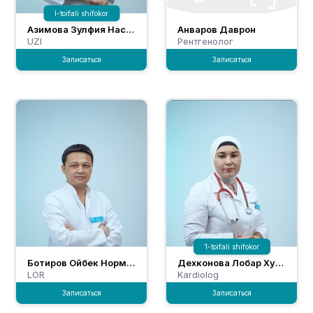
I-toifali shifokor
Aзимова Зулфия Насриддиновна
Aнваров Даврон
UZI
Рентгенолог
Experience:
23 years
Experience:
1 years
Записаться
Записаться
1-toifali shifokor
Ботиров Ойбек Нормуминович
Дехконова Лобар Хусниддиновна
LOR
Kardiolog
Experience:
N/A
Experience:
9 years
Записаться
Записаться