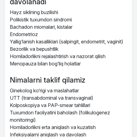
davolanadi
Hayz siklining buzilishi
Polikistik tuxumdon sindromi
Bachadon miomalari, kistalar
Endometrioz
Yallig‘lanish kasalliklari (salpingit, endometrit, vaginit)
Bezorilik va bepushtlik
Homiladorlikni rejalashtirish va nazorat qilish
Menopauza bilan bog‘liq holatlar
Nimalarni taklif qilamiz
Ginekolog ko‘rigi va maslahatlar
UTT (transabdominal va transvaginal)
Kolposkopiya va PAP-smear tahlillari
Tuxumdon faoliyatini baholash (folikulogenez
monitoringi)
Homiladorlikni erta aniqlash va kuzatish
Infeksiyalarni aniqlash va davolash